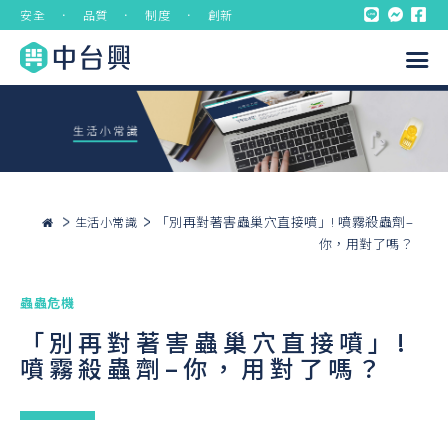
安全 ． 品質 ． 制度 ． 創新
「別再對著害蟲巢穴直接噴」! 噴霧殺蟲劑–
生活小常識
你，用對了嗎？
蟲蟲危機
「別再對著害蟲巢穴直接噴」!
噴霧殺蟲劑–你，用對了嗎？