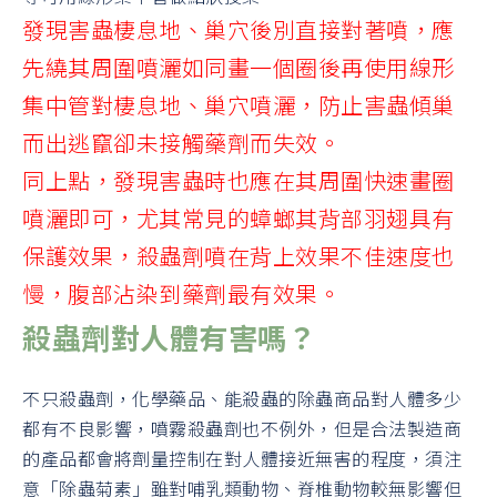
發現害蟲棲息地、巢穴後別直接對著噴，應
先繞其周圍噴灑如同畫一個圈後再使用線形
集中管對棲息地、巢穴噴灑，防止害蟲傾巢
而出逃竄卻未接觸藥劑而失效。
同上點，發現害蟲時也應在其周圍快速畫圈
噴灑即可，尤其常見的蟑螂其背部羽翅具有
保護效果，殺蟲劑噴在背上效果不佳速度也
慢，腹部沾染到藥劑最有效果。
殺蟲劑對人體有害嗎？
不只殺蟲劑，化學藥品、能殺蟲的除蟲商品對人體多少
都有不良影響，噴霧殺蟲劑也不例外，但是合法製造商
的產品都會將劑量控制在對人體接近無害的程度，須注
意「除蟲菊素」雖對哺乳類動物、脊椎動物較無影響但