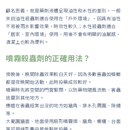
顧名思義，就是藥劑液體呈現油性和水性的差別，一般
來說油性殺蟲劑適合使用在「戶外環境」，因具有油性
不易被雨水影響效果，時效性較久；水性殺蟲劑適合
「居家、室內環境」使用，用後不會有明顯的油膩感，
清潔上也較為便利。
噴霧殺蟲劑的正確用法？
傍晚後，晚間除蟲效果較白天好，因為多數害蟲如蟑螂
都是夜晚開始活動，此時投藥成效較好。
噴藥時先將空間的門窗緊閉，以防藥物隨風流散、害蟲
逃竄到其他地方。
應喷在害蟲經常出沒的地方如牆角、排水孔周圍、隙縫
等。
大範圍牆面、地面使用扇形噴霧頭、牆角、櫥櫃、台面
等可用線形集中管做點狀投藥。