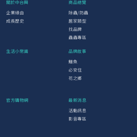
關於中台興
商品總覽
企業緣由
除蟲/防蟲
成長歷史
居家類型
找品牌
蟲蟲專區
生活小常識
品牌故事
鱷魚
必安住
花之鄉
官方購物網
最新消息
活動訊息
影音專區