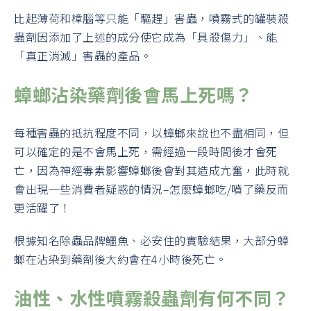
比起薄荷和樟腦等只能「驅趕」害蟲，噴霧式的罐裝殺
蟲劑因添加了上述的成分使它成為「具殺傷力」、能
「真正消滅」害蟲的產品。
蟑螂沾染藥劑後會馬上死嗎？
每種害蟲的抵抗程度不同，以蟑螂來說也不盡相同，但
可以確定的是不會馬上死，需經過一段時間後才會死
亡，因為神經毒素影響蟑螂後會對其造成亢奮，此時就
會出現一些消費者疑惑的情況–怎麼蟑螂吃/噴了藥反而
更活躍了！
根據知名除蟲品牌鱷魚、必安住的實驗結果，大部分蟑
螂在沾染到藥劑後大約會在4小時後死亡。
油性、水性噴霧殺蟲劑有何不同？