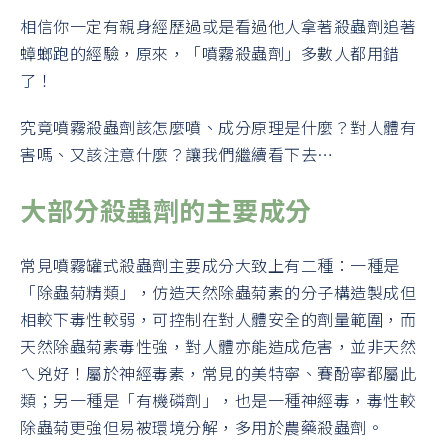
相信你一定有親身經歷過或是看過他人拿著殺蟲劑追著
蟑螂跑的經驗，原來，「噴霧殺蟲劑」多數人都用錯
了！
究竟噴霧殺蟲劑該怎麼噴、成分原理是什麼？對人體有
害嗎、又該注意什麼？讓我們繼續看下去…
大部分殺蟲劑的主要成分
常見噴霧罐式殺蟲劑主要成分大致上有二種：一種是
「除蟲菊精類」，仿造天然除蟲菊素的分子構造製成但
相較下毒性較弱，可控制在對人體安全的劑量範圍，而
天然除蟲菊素毒性強，對人體亦能造成危害，並非天然
ㄟ兇好！屬於神經毒素，常見的美特寧、賽酚寧都屬此
類；另一種是「有機磷劑」，也是一種神經毒，毒性較
除蟲菊更強但易被環境分解，多用於農藥殺蟲劑。