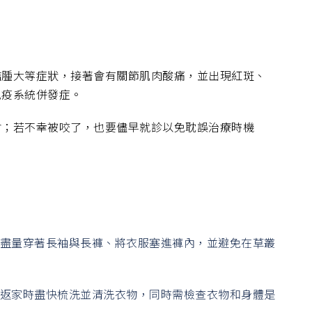
結腫大等症狀，接著會有關節肌肉酸痛，並出現紅斑、
免疫系統併發症。
會；若不幸被咬了，也要儘早就診以免耽誤治療時機
並盡量穿著長袖與長褲、將衣服塞進褲內，並避免在草叢
。返家時盡快梳洗並清洗衣物，同時需檢查衣物和身體是