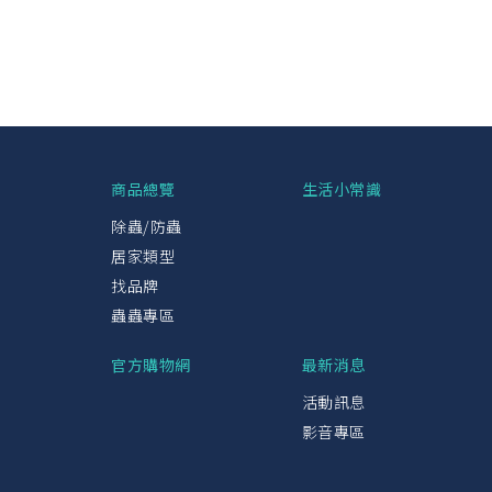
興
商品總覽
生活小常識
除蟲/防蟲
居家類型
找品牌
蟲蟲專區
官方購物網
最新消息
活動訊息
影音專區