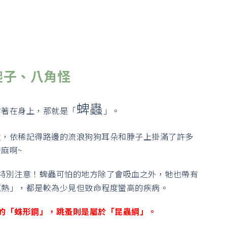
爬子、八角怪
蜱蟲
附著在身上，那就是「
」。
生，依稀記得路邊的流浪狗狗耳朵和脖子上掛滿了許多
麻啊~
特別注意！蜱蟲可怕的地方除了會吸血之外，牠也帶有
紅熱」，都是較為少見但致命程度蠻高的疾病。
的「蛛形鋼」，跳蚤則是屬於「昆蟲綱」。