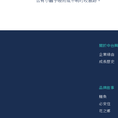
否有小蟲子吸附或不明叮咬痕跡。
關於中台
企業緣由
成長歷史
品牌故事
鱷魚
必安住
花之鄉