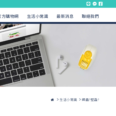
官方購物網
生活小常識
最新消息
聯絡我們
生活小常識
蜱蟲?壁蝨?