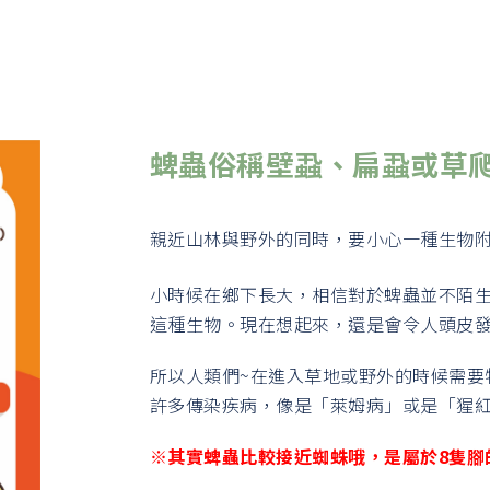
蜱蟲俗稱壁蝨、扁蝨或草
親近山林與野外的同時，要小心一種生物
小時候在鄉下長大，相信對於蜱蟲並不陌
這種生物。現在想起來，還是會令人頭皮發
所以人類們~在進入草地或野外的時候需要
許多傳染疾病，像是「萊姆病」或是「猩
※其實蜱蟲比較接近蜘蛛哦，是屬於8隻腳