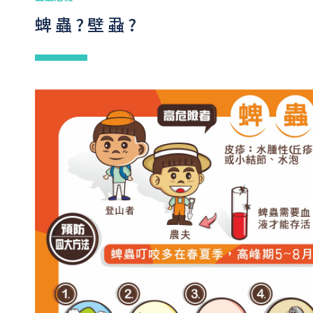
蜱蟲?壁蝨?