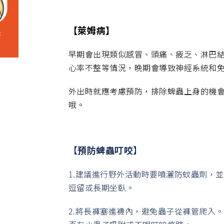
【萊姆病】
早期會出現類似感冒、頭痛、疲乏、淋巴
心率不整等情況，晚期會導致神經系統和
外出時就應考慮預防，排除蜱蟲上身的機
哦。
【
預防蜱蟲叮咬
】
1.建議進行野外活動時要噴灑防蚊蟲劑，
逗留或長期坐臥。
2.將長褲塞進襪內，避免蟲子從褲管爬入