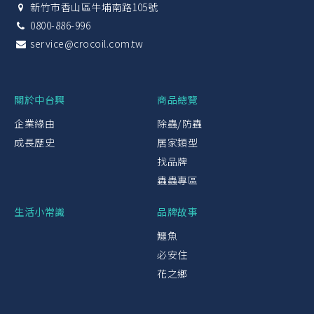
新竹市香山區牛埔南路105號
0800-886-996
service@crocoil.com.tw
關於中台興
商品總覽
企業緣由
除蟲/防蟲
成長歷史
居家類型
找品牌
蟲蟲專區
生活小常識
品牌故事
鱷魚
必安住
花之鄉