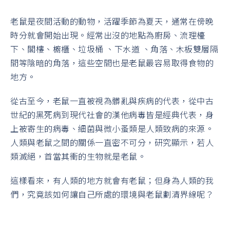
老鼠是夜間活動的動物，活躍季節為夏天，通常在傍晚
時分就會開始出現。經常出沒的地點為廚房、流理檯
下、閣樓、櫥櫃、垃圾桶 、下水道 、角落、木板雙層隔
間等陰暗的角落，這些空間也是老鼠最容易取得食物的
地方。
從古至今，老鼠一直被視為髒亂與疾病的代表，從中古
世紀的黑死病到現代社會的漢他病毒皆是經典代表，身
上被寄生的病毒、細菌與微小蚤類是人類致病的來源。
人類與老鼠之間的關係一直密不可分，研究顯示，若人
類滅絕，首當其衝的生物就是老鼠。
這樣看來，有人類的地方就會有老鼠；但身為人類的我
們，究竟該如何讓自己所處的環境與老鼠劃清界線呢？