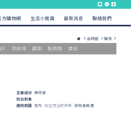
官方購物網
生活小常識
最新消息
聯絡我們
品牌館
鱷魚
蟲片
防蚊液
餌劑
黏劑類
其他
主要成份
美特寧
防治對象
適用範圍
室內: 30立方公尺戶外: 使用者周遭