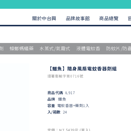
關於中台興
品牌故事館
商品總覽
劑
蟑螂螞蟻藥
水蒸式/氣霧式
液體電蚊香
防蚊片/防
【鱷魚】隨身風扇電蚊香器劑組
環署衛輸字第0716號
商品代碼
IL917
品牌
鱷魚
容量
電蚊香器+藥劑1入
入/箱數
24
定價：NT $439元 (單入)