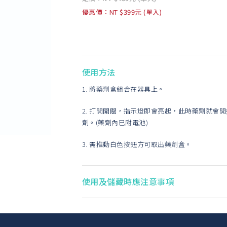
優惠價：NT $399元 (單入)
使用方法
1. 將藥劑盒組合在器具上。
2. 打開開關，指示燈即會亮起，此時藥劑就會
劑。(藥劑內已附電池)
3. 需推動白色按鈕方可取出藥劑盒。
使用及儲藏時應注意事項