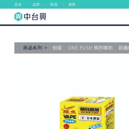
安全 ． 品質 ． 制度 ． 創新
商品系列 >
蚊香
ONE PUSH 預防噴劑
殺蟲