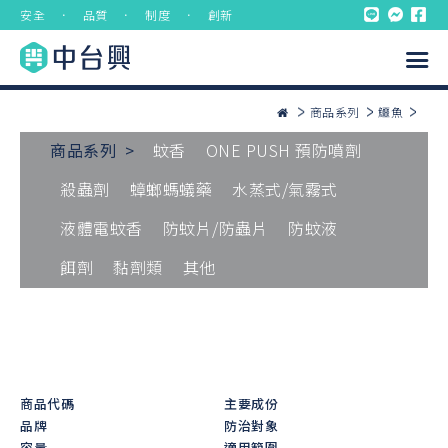
安全 ． 品質 ． 制度 ． 創新
商品系列
鱷魚
商品系列 >
蚊香
ONE PUSH 預防噴劑
殺蟲劑
蟑螂螞蟻藥
水蒸式/氣霧式
液體電蚊香
防蚊片/防蟲片
防蚊液
餌劑
黏劑類
其他
商品代碼
主要成份
品牌
防治對象
容量
適用範圍