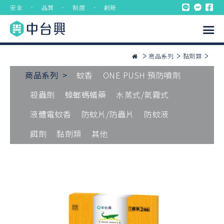
安全 ． 品質 ． 制度 ． 創新
商品系列
黏劑類
商品系列 >
蚊香
ONE PUSH 預防噴劑
殺蟲劑
蟑螂螞蟻藥
水蒸式/氣霧式
液體電蚊香
防蚊片/防蟲片
防蚊液
餌劑
黏劑類
其他