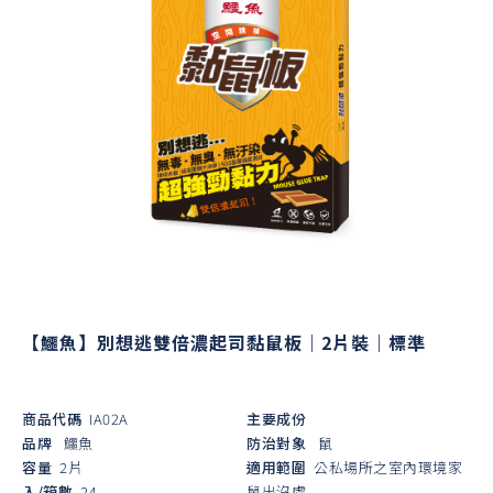
【鱷魚】別想逃雙倍濃起司黏鼠板｜2片裝｜標準
商品代碼
IA02A
主要成份
品牌
鱷魚
防治對象
鼠
容量
2片
適用範圍
公私場所之室內環境家
入/箱數
24
鼠出沒處