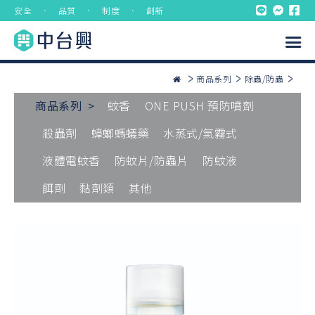
安全 ． 品質 ． 制度 ． 創新
商品系列
除蟲/防蟲
商品系列 >
蚊香
ONE PUSH 預防噴劑
殺蟲劑
蟑螂螞蟻藥
水蒸式/氣霧式
液體電蚊香
防蚊片/防蟲片
防蚊液
餌劑
黏劑類
其他