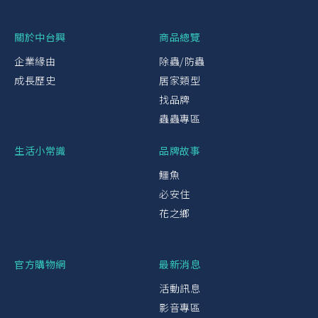
關於中台興
商品總覽
企業緣由
除蟲/防蟲
成長歷史
居家類型
找品牌
蟲蟲專區
生活小常識
品牌故事
鱷魚
必安住
花之鄉
官方購物網
最新消息
活動訊息
影音專區