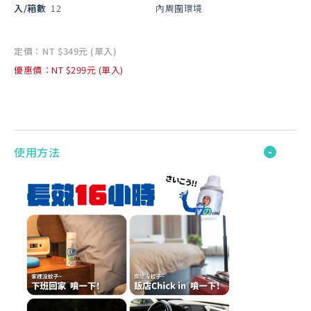
入/箱數
12
內周圍環境
定價：NT $349元 (單入)
優惠價：NT $299元 (單入)
使用方法