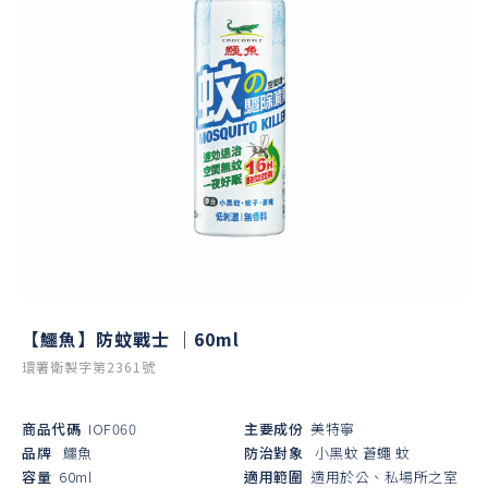
【鱷魚】防蚊戰士 ｜60ml
環署衛製字第2361號
商品代碼
IOF060
主要成份
美特寧
品牌
鱷魚
防治對象
小黑蚊
蒼蠅
蚊
容量
60ml
適用範圍
適用於公、私場所之室