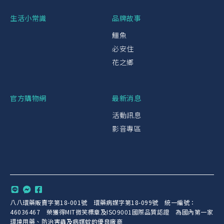
生活小常識
品牌故事
鱷魚
必安住
花之鄉
官方購物網
最新消息
活動訊息
影音專區
八八環藥販賣字第18-001號 環藥病媒字第18-099號 統一編號：
46036467 榮獲得MIT微笑標章及ISO9001國際品質認證 為國內第一家
環境用藥、防治害蟲及病媒蚊的優良廠商