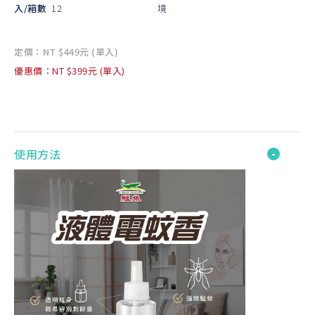
入/箱數
12
境
定價：NT $449元 (單入)
優惠價：NT $399元 (單入)
使用方法