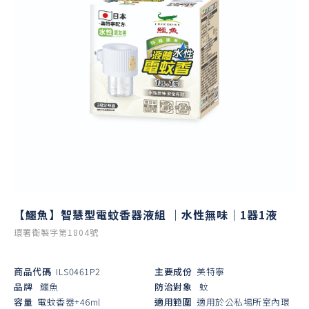
【鱷魚】智慧型電蚊香器液組 ｜水性無味｜1器1液
環署衛製字第1804號
商品代碼
ILS0461P2
主要成份
美特寧
品牌
鱷魚
防治對象
蚊
容量
電蚊香器+46ml
適用範圍
適用於公私場所室內環