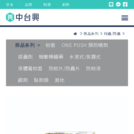
安全 ． 品質 ． 制度 ． 創新
商品系列
除蟲/防蟲
商品系列 >
蚊香
ONE PUSH 預防噴劑
殺蟲劑
蟑螂螞蟻藥
水蒸式/氣霧式
液體電蚊香
防蚊片/防蟲片
防蚊液
餌劑
黏劑類
其他