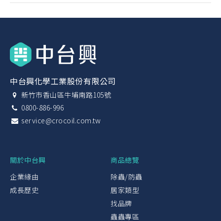
中台興化學工業股份有限公司
新竹市香山區牛埔南路105號
0800-886-996
service@crocoil.com.tw
關於中台興
商品總覽
企業緣由
除蟲/防蟲
成長歷史
居家類型
找品牌
蟲蟲專區