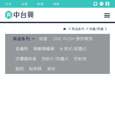
安全 ． 品質 ． 制度 ． 創新
商品系列
除蟲/防蟲
商品系列 >
蚊香
ONE PUSH 預防噴劑
殺蟲劑
蟑螂螞蟻藥
水蒸式/氣霧式
液體電蚊香
防蚊片/防蟲片
防蚊液
餌劑
黏劑類
其他