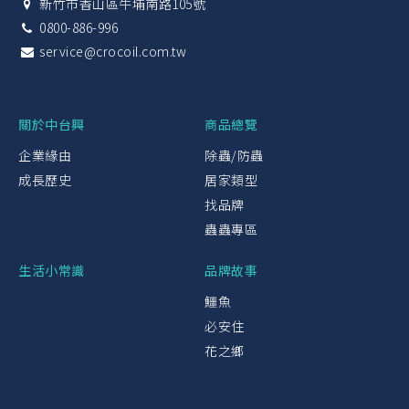
新竹市香山區牛埔南路105號
0800-886-996
service@crocoil.com.tw
關於中台興
商品總覽
企業緣由
除蟲/防蟲
成長歷史
居家類型
找品牌
蟲蟲專區
生活小常識
品牌故事
鱷魚
必安住
花之鄉