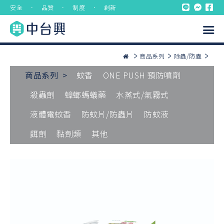
安全 ． 品質 ． 制度 ． 創新
商品系列
除蟲/防蟲
商品系列 >
蚊香
ONE PUSH 預防噴劑
殺蟲劑
蟑螂螞蟻藥
水蒸式/氣霧式
液體電蚊香
防蚊片/防蟲片
防蚊液
餌劑
黏劑類
其他