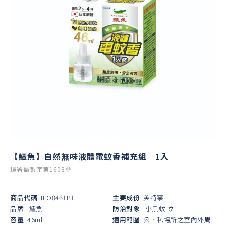
【鱷魚】自然無味液體電蚊香補充組｜1入
環署衛製字第1608號
商品代碼
ILO0461P1
主要成份
美特寧
品牌
鱷魚
防治對象
小黑蚊
蚊
容量
46ml
適用範圍
公、私場所之室內外周