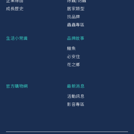
企業緣由
除蟲/防蟲
成長歷史
居家類型
找品牌
蟲蟲專區
生活小常識
品牌故事
鱷魚
必安住
花之鄉
官方購物網
最新消息
活動訊息
影音專區