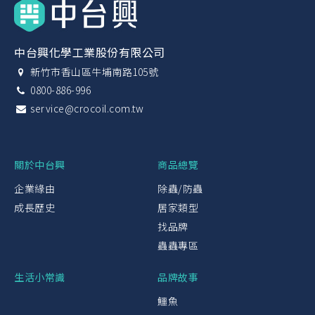
中台興化學工業股份有限公司
新竹市香山區牛埔南路105號
0800-886-996
service@crocoil.com.tw
關於中台興
商品總覽
企業緣由
除蟲/防蟲
成長歷史
居家類型
找品牌
蟲蟲專區
生活小常識
品牌故事
鱷魚