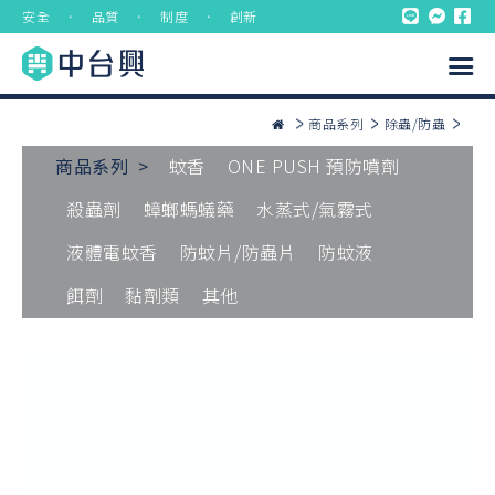
安全 ． 品質 ． 制度 ． 創新
商品系列
除蟲/防蟲
商品系列 >
蚊香
ONE PUSH 預防噴劑
殺蟲劑
蟑螂螞蟻藥
水蒸式/氣霧式
液體電蚊香
防蚊片/防蟲片
防蚊液
餌劑
黏劑類
其他