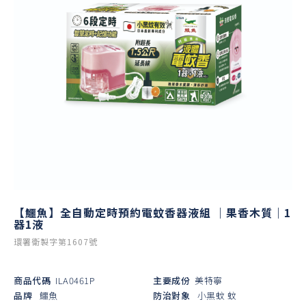
【鱷魚】全自動定時預約電蚊香器液組 ｜果香木質｜1
器1液
環署衛製字第1607號
商品代碼
ILA0461P
主要成份
美特寧
品牌
鱷魚
防治對象
小黑蚊
蚊