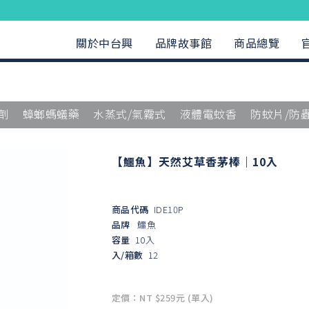
關於中台興
品牌故事館
商品總覽
劑
蟑螂螞蟻藥
水蒸式/氣霧式
液體電蚊香
防蚊片/防
【鱷魚】天然艾草香茅棒｜10入
商品代碼
IDE10P
品牌
鱷魚
容量
10入
入/箱數
12
定價：NT $259元 (單入)