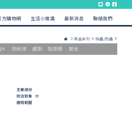
官方購物網
生活小常識
最新消息
聯絡我們
商品系列
除蟲/防蟲
蟲片
防蚊液
餌劑
黏劑類
其他
主要成份
防治對象
蚊
適用範圍