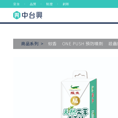
安全 ． 品質 ． 制度 ． 創新
商品系列 >
蚊香
ONE PUSH 預防噴劑
殺蟲