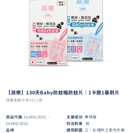
【孩樂】130天Baby防蚊喵防蚊片｜1卡匣1藥劑片
環署衛輸字第0822號
商品代碼
HLMN130S1、
主要成份
美特寧
HLMN130S2
防治對象
蚊
品牌
適用範圍
公、私場所之室內外周