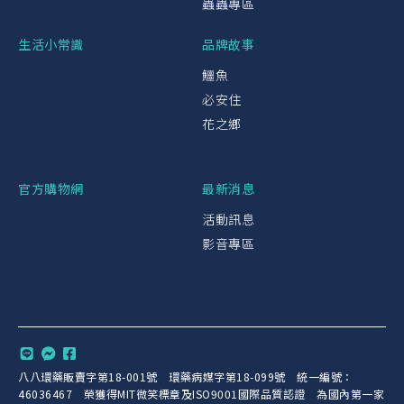
蟲蟲專區
生活小常識
品牌故事
鱷魚
必安住
花之鄉
官方購物網
最新消息
活動訊息
影音專區
八八環藥販賣字第18-001號 環藥病媒字第18-099號 統一編號：
46036467 榮獲得MIT微笑標章及ISO9001國際品質認證 為國內第一家