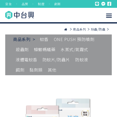
安全 ． 品質 ． 制度 ． 創新
商品系列
除蟲/防蟲
商品系列 >
蚊香
ONE PUSH 預防噴劑
殺蟲劑
蟑螂螞蟻藥
水蒸式/氣霧式
液體電蚊香
防蚊片/防蟲片
防蚊液
餌劑
黏劑類
其他