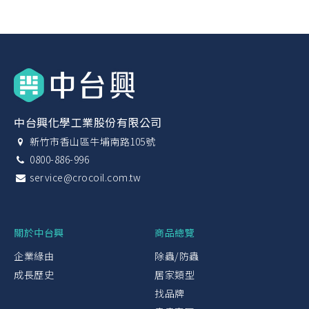
中台興化學工業股份有限公司
新竹市香山區牛埔南路105號
0800-886-996
service@crocoil.com.tw
關於中台興
商品總覽
企業緣由
除蟲/防蟲
成長歷史
居家類型
找品牌