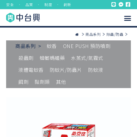
安全 ． 品質 ． 制度 ． 創新
商品系列
除蟲/防蟲
商品系列 >
蚊香
ONE PUSH 預防噴劑
殺蟲劑
蟑螂螞蟻藥
水蒸式/氣霧式
液體電蚊香
防蚊片/防蟲片
防蚊液
餌劑
黏劑類
其他