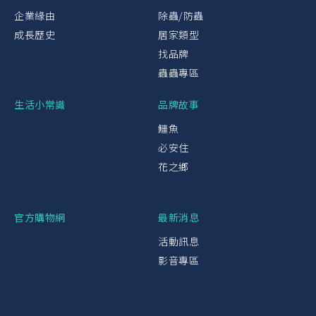
企業緣由
除蟲/防蟲
成長歷史
居家類型
找品牌
蟲蟲專區
生活小常識
品牌故事
鱷魚
必安住
花之鄉
官方購物網
最新消息
活動訊息
影音專區