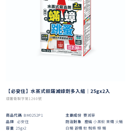
【必安住】水蒸式殺蹣滅蟑劑多入組｜25gx2入
環署衛製字第1260號
商品代碼
BM0252P1
主要成份
賽滅寧
品牌
必安住
防治對象
塵螨
小黑蚊
果蠅
火蟻
容量
25gx2
白蟻
蒼蠅
蚊
蜘蛛
蟑
蟻