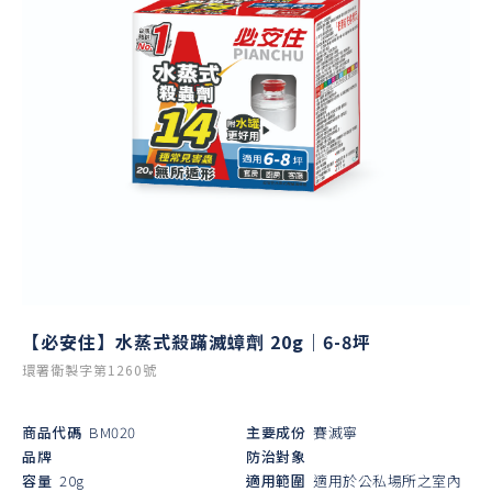
【必安住】水蒸式殺蹣滅蟑劑 20g｜6-8坪
環署衛製字第1260號
商品代碼
BM020
主要成份
賽滅寧
品牌
防治對象
容量
20g
適用範圍
適用於公私場所之室內